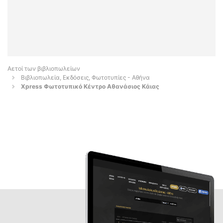
Αετοί των βιβλιοπωλείων
Βιβλιοπωλεία, Εκδόσεις, Φωτοτυπίες - Αθήνα
Xpress Φωτοτυπικό Κέντρο Αθανάσιος Κάιας