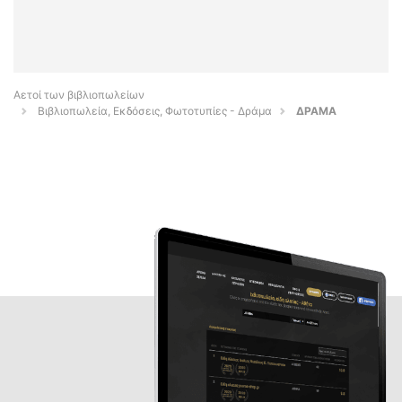
Αετοί των βιβλιοπωλείων
Βιβλιοπωλεία, Εκδόσεις, Φωτοτυπίες - Δράμα
ΔΡΑΜΑ