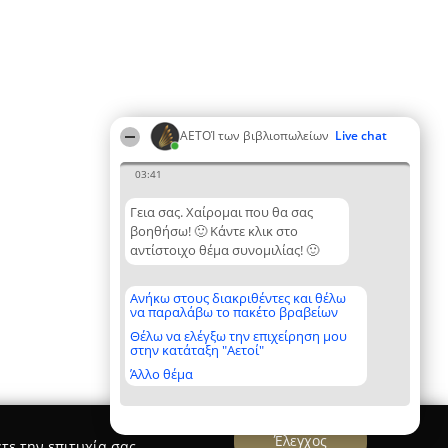
ΑΕΤΟΊ των βιβλιοπωλείων
Live chat
03:41
Γεια σας. Χαίρομαι που θα σας
βοηθήσω! 🙂 Κάντε κλικ στο
αντίστοιχο θέμα συνομιλίας! 🙂
Ανήκω στους διακριθέντες και θέλω
να παραλάβω το πακέτο βραβείων
Θέλω να ελέγξω την επιχείρηση μου
στην κατάταξη "Αετοί"
Άλλο θέμα
Έλεγχος
τε την επιτυχία σας.