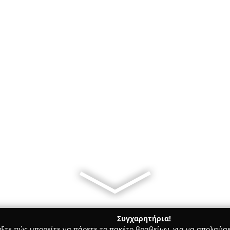
Συγχαρητήρια!
γξτε πώς μπορείτε να πάρετε το πακέτο βραβείων, για να απολαύσε