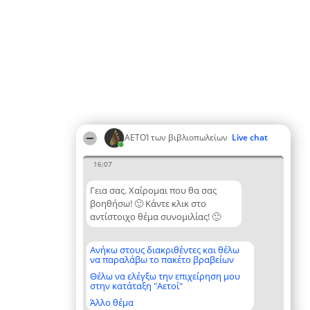
ΑΕΤΟΊ των βιβλιοπωλείων
Live chat
16:07
Γεια σας. Χαίρομαι που θα σας
βοηθήσω! 🙂 Κάντε κλικ στο
αντίστοιχο θέμα συνομιλίας! 🙂
Ανήκω στους διακριθέντες και θέλω
να παραλάβω το πακέτο βραβείων
Θέλω να ελέγξω την επιχείρηση μου
στην κατάταξη "Αετοί"
Άλλο θέμα