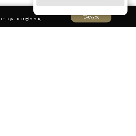
Έλεγχος
τε την επιτυχία σας.
ρών στη Σαντορίνη λειτουργεί το
Books & Style
,
για την ιδιαίτερη ατμόσφαιρά του και τις
ιχείρηση διαθέτει μεγάλη ποικιλία τίτλων,
αφερόντων και προτιμήσεων. Πέραν των
ύνεται και σε όσους επιθυμούν να ανακαλύψουν
ποίων περιλαμβάνονται σουβενίρ, διακοσμητικά
ειρά από λευκώματα, με αναφορές στη Σαντορίνη
ύς.