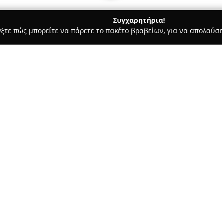
Συγχαρητήρια!
γξτε πώς μπορείτε να πάρετε το πακέτο βραβείων, για να απολαύσε
ις, Φωτοτυπίες - Θηρα
BOOKS & STYLE
Σχετικά με την εταιρεία:
Στην κεντρική πλατεία των Φη
βιβλιοπωλείο που διακρίνεται 
επιλεγμένες συλλογές του. Η επ
καλύπτοντας ευρύ φάσμα ενδι
βιβλίων, το κατάστημα απευθ
ξεχωριστά δώρα, μεταξύ των ο
αντικείμενα και μία μεγάλη σ
αλλά και σε άλλους προορισμο