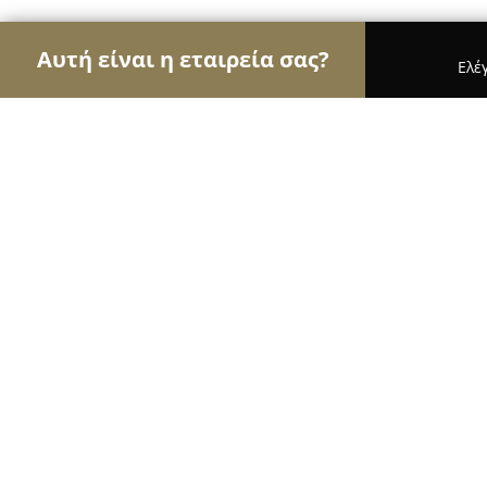
Αυτή είναι η εταιρεία σας?
Ελέ
Αετοί των βιβλιοπωλείων
Βιβλιοπωλεία, Εκδόσε
BOOKS & STYLE
8.4
(53)
Θηρα, Θήρα 847 00
Εμφάνιση αριθμού τηλεφώνου