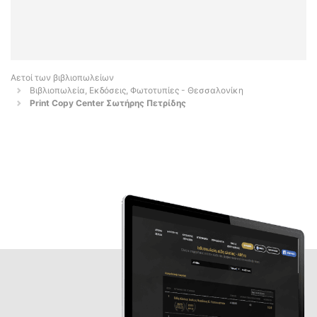
Αετοί των βιβλιοπωλείων
Βιβλιοπωλεία, Εκδόσεις, Φωτοτυπίες - Θεσσαλονίκη
Print Copy Center Σωτήρης Πετρίδης