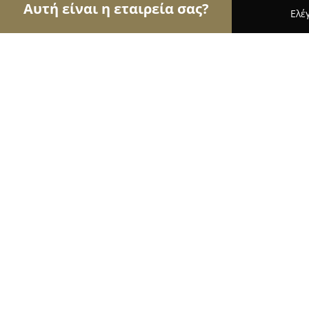
Αυτή είναι η εταιρεία σας?
Ελέ
Αετοί των βιβλιοπωλείων
Βιβλιοπωλεία, Εκδόσε
Πυξiδα Book Store
8.9
(14)
Αλίαρτος, ΑΘΗΝΩΝ 55
Εμφάνιση αριθμού τηλεφώνου