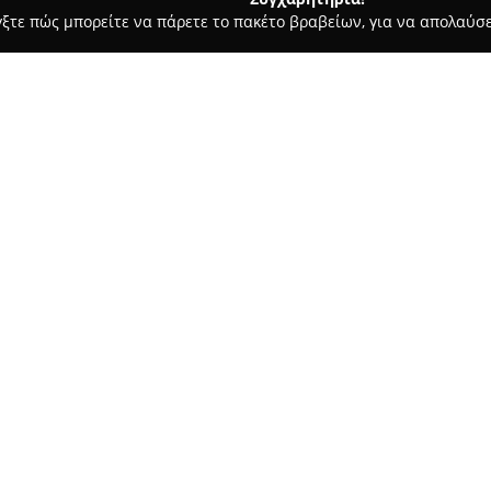
γξτε πώς μπορείτε να πάρετε το πακέτο βραβείων, για να απολαύσε
ις, Φωτοτυπίες - Αλίαρτος
Πυξiδα Book Store
Σχετικά με την εταιρεία:
Το κατάστημα
Πυξίδα Book St
πλήρες φάσμα βιβλίων και συν
Στη Λεωφόρο Αθηνών 55, διατίθ
λογοτεχνία, σχολικά εγχειρίδι
Δείτε περισσότερα >>
βαθμίδες μάθησης. Επιπλέον, 
λογοτεχνία, μυθιστορήματα, λεξ
θέματα όπως ιστορία, μαγειρι
Μεταξύ άλλων, η Πυξίδα προσφ
ειδών, καλύπτοντας τις ανάγκε
συμπληρώνει το εύρος των προϊ