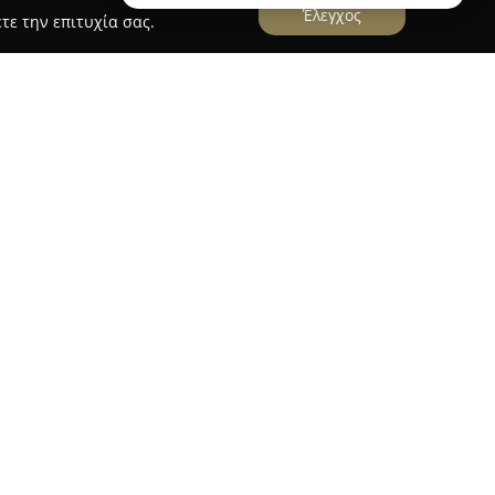
Έλεγχος
τε την επιτυχία σας.
ore
που βρίσκεται στην Αλίαρτο προσφέρει ένα
αφών προϊόντων για κάθε αναγνωστικό κοινό.
εται ευρεία επιλογή τίτλων, καλύπτοντας
α και εκπαιδευτικά συγγράμματα για όλες τις
το κατάστημα περιλαμβάνει ελληνική και ξένη
ικά, βιβλία για παιδιά, καθώς και εξειδικευμένα
κή, προσωπική ανάπτυξη και ψυχολογία.
έρει μεγάλη ποικιλία σχολικών και χαρτικών
ς για το σχολείο ή το γραφείο. Το κατάστημα
όντων του με δώρα, κορνίζες, τσάντες,