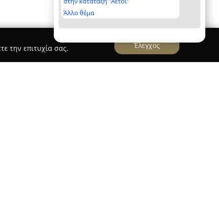
στην κατάταξη "Αετοί"
Άλλο θέμα
Έλεγχος
τε την επιτυχία σας.
ou
δραστηριοποιείται ως βιβλιοπωλείο στους
λειτουργώντας ως σταθερό σημείο αναφοράς για
ων. Η έδρα της επιχείρησης βρίσκεται στην οδό
εται για τη μεγάλη ποικιλία προϊόντων και
 στην τοπική κοινωνία όσο και σε ευρύτερο
λικά είδη, βοηθήματα για όλες τις τάξεις,