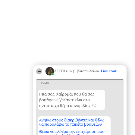
ΑΕΤΟΊ των βιβλιοπωλείων
Live chat
10:24
Γεια σας. Χαίρομαι που θα σας
βοηθήσω! 🙂 Κάντε κλικ στο
αντίστοιχο θέμα συνομιλίας! 🙂
Ανήκω στους διακριθέντες και θέλω
να παραλάβω το πακέτο βραβείων
Θέλω να ελέγξω την επιχείρηση μου