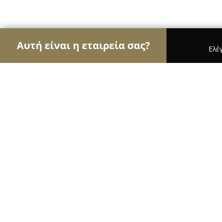
Αυτή είναι η εταιρεία σας?
Ελέ
Αετοί των βιβλιοπωλείων
Βιβλιοπωλεία, Εκδόσε
Papyros Tsologlou-Lazaridou
9.4
(206)
Αμπελοκηποι, Φιλιππουπόλεως 70