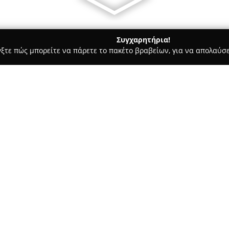
Συγχαρητήρια!
γξτε πώς μπορείτε να πάρετε το πακέτο βραβείων, για να απολαύσε
ις, Φωτοτυπίες - Αμπελοκηποι
Papyros Tsologlou-Lazaridou
Σχετικά με την εταιρεία:
Το
Papyros Tsologlou-Lazarid
Αμπελόκηπους Θεσσαλονίκης, 
μαθητές και λάτρεις των βιβλί
Φιλιππουπόλεως 70 και διακρίν
Δείτε περισσότερα >>
υπηρεσιών που προσφέρει τόσο
κοινό.
Στο κατάστημα διατίθενται σχο