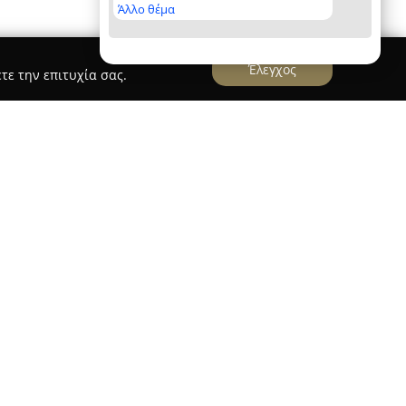
Άλλο θέμα
Έλεγχος
τε την επιτυχία σας.
εται στο Αργοστόλι της Κεφαλονιάς, επί της
ουργεί ως σημείο συνάντησης για γνώση και
κιλία βιβλίων ελληνικής και ξένης λογοτεχνίας,
λύπτοντας διαφορετικές προτιμήσεις αναγνωστών.
σφέρονται σχολικά είδη, εξοπλισμός γραφείου,
ώρα, προσφέροντας μια ολοκληρωμένη πρόταση