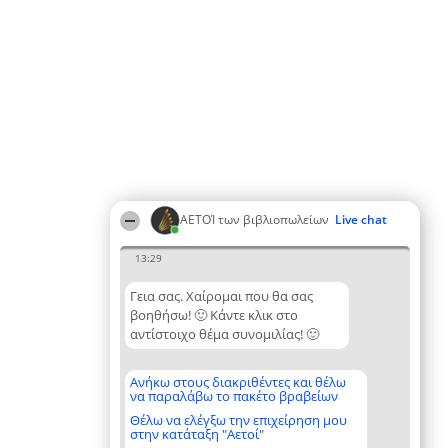
ΑΕΤΟΊ των βιβλιοπωλείων
Live chat
13:29
Γεια σας. Χαίρομαι που θα σας
βοηθήσω! 🙂 Κάντε κλικ στο
αντίστοιχο θέμα συνομιλίας! 🙂
Ανήκω στους διακριθέντες και θέλω
να παραλάβω το πακέτο βραβείων
Θέλω να ελέγξω την επιχείρηση μου
στην κατάταξη "Αετοί"