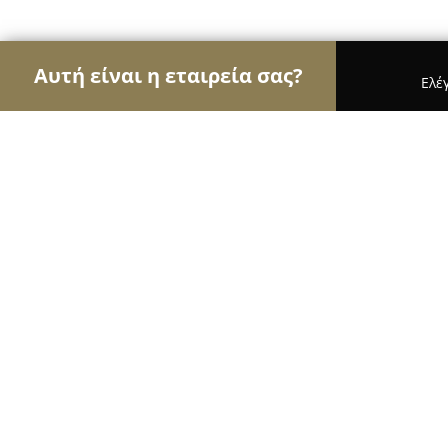
Αυτή είναι η εταιρεία σας?
Ελέ
Αετοί των βιβλιοπωλείων
Βιβλιοπωλεία, Εκδόσε
Βιβλιοπωλείο ΚΥΒΟΣ
9.4
(189)
Αργοστόλι, Argostólion