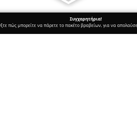
Συγχαρητήρια!
γξτε πώς μπορείτε να πάρετε το πακέτο βραβείων, για να απολαύσε
ις, Φωτοτυπίες - Αργοστόλι
Βιβλιοπωλείο ΚΥΒΟΣ
Σχετικά με την εταιρεία:
Το
Βιβλιοπωλείο ΚΥΒΟΣ
βρίσκ
οδού Σιτεμπόρων 39, και λειτ
πολιτισμό. Διαθέτει εκτενή ποι
παιδικά βιβλία και κόμικς, κα
Δείτε περισσότερα >>
Παράλληλα, στο κατάστημα προ
εκπαιδευτικά παιχνίδια και δ
αγορών.