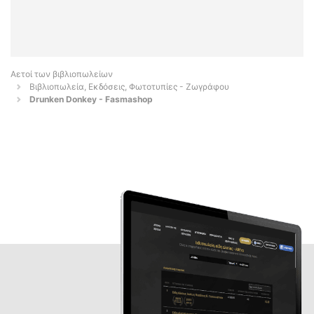
Αετοί των βιβλιοπωλείων
Βιβλιοπωλεία, Εκδόσεις, Φωτοτυπίες - Ζωγράφου
Drunken Donkey - Fasmashop