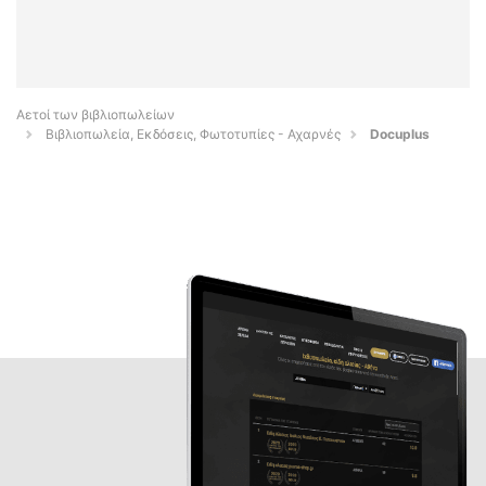
Αετοί των βιβλιοπωλείων
Βιβλιοπωλεία, Εκδόσεις, Φωτοτυπίες - Αχαρνές
Docuplus