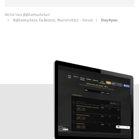
Αετοί των βιβλιοπωλείων
Βιβλιοπωλεία, Εκδόσεις, Φωτοτυπίες - Χανιά
Day4you