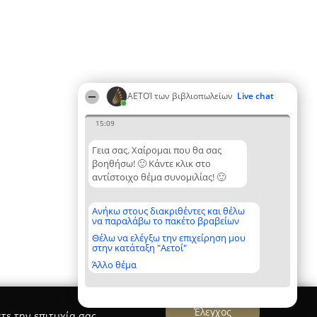
ΑΕΤΟΊ των βιβλιοπωλείων
Live chat
15:09
Γεια σας. Χαίρομαι που θα σας
βοηθήσω! 🙂 Κάντε κλικ στο
αντίστοιχο θέμα συνομιλίας! 🙂
Ανήκω στους διακριθέντες και θέλω
να παραλάβω το πακέτο βραβείων
Θέλω να ελέγξω την επιχείρηση μου
στην κατάταξη "Αετοί"
Άλλο θέμα
Έλεγχος
τε την επιτυχία σας.