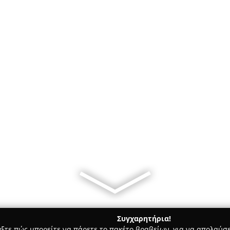
Συγχαρητήρια!
γξτε πώς μπορείτε να πάρετε το πακέτο βραβείων, για να απολαύσε