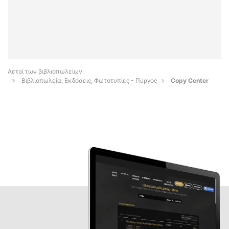
Αετοί των βιβλιοπωλείων
Βιβλιοπωλεία, Εκδόσεις, Φωτοτυπίες - Πυργος
Copy Center