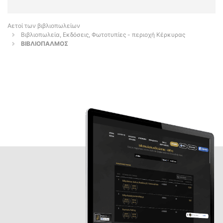
Αετοί των βιβλιοπωλείων
Βιβλιοπωλεία, Εκδόσεις, Φωτοτυπίες - περιοχή Κέρκυρας
ΒΙΒΛΙΟΠΑΛΜΟΣ