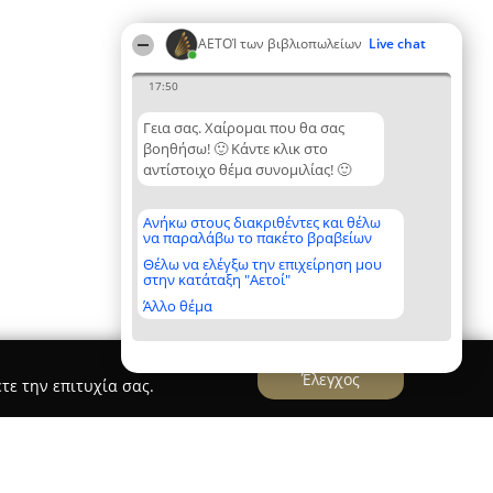
ΑΕΤΟΊ των βιβλιοπωλείων
Live chat
17:50
Γεια σας. Χαίρομαι που θα σας
βοηθήσω! 🙂 Κάντε κλικ στο
αντίστοιχο θέμα συνομιλίας! 🙂
Ανήκω στους διακριθέντες και θέλω
να παραλάβω το πακέτο βραβείων
Θέλω να ελέγξω την επιχείρηση μου
στην κατάταξη "Αετοί"
Άλλο θέμα
Έλεγχος
τε την επιτυχία σας.