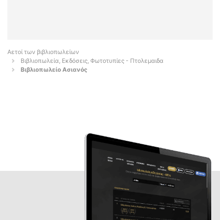
Αετοί των βιβλιοπωλείων
Βιβλιοπωλεία, Εκδόσεις, Φωτοτυπίες - Πτολεμαιδα
Βιβλιοπωλείο Ασιανός