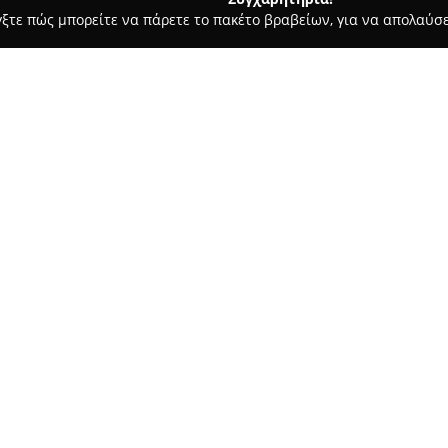
γξτε πώς μπορείτε να πάρετε το πακέτο βραβείων, για να απολαύσε
ις, Φωτοτυπίες - Καλαμαριά
Εκδόσεις Αρχέτυπο
Σχετικά με την εταιρεία:
Η εταιρεία
Εκδόσεις Αρχέτυπ
βιβλίου και των εκδόσεων, πρ
ποικιλία προϊόντων προσαρμοσ
πάνω από 30.000 είδη, το Αρχέ
Δείτε περισσότερα >>
βιβλία, χαρτικά είδη, δώρα, σχ
αρχειοθέτησης.
Η στρατηγική της εταιρείας ε
τόσο προς ιδιώτες όσο και σε
στις ανάγκες πλήθους διαφορε
ποιότητα και η ευρεία γκάμα 