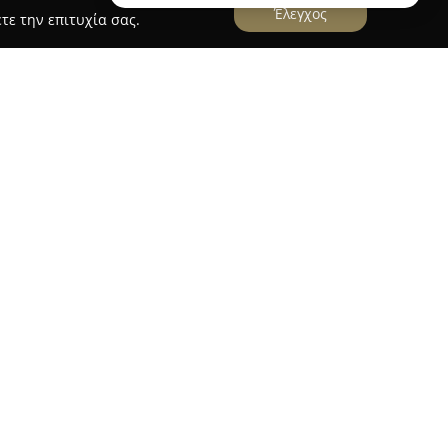
Έλεγχος
τε την επιτυχία σας.
ο
δραστηριοποιείται έντονα στον κλάδο του
οσφέροντας στους πελάτες της μια μεγάλη
μένων σε διαφορετικές απαιτήσεις. Διαθέτοντας
τυπο ξεχωρίζει για την εκτενή συλλογή του σε
ολικά, είδη γραφείου, αναλώσιμα και υλικά
πικεντρώνεται στην παροχή συνολικών λύσεων
 επαγγελματίες, ανταποκρινόμενη αποτελεσματικά
τικών κλάδων. Η έμφαση που δίνεται στην
προϊόντων καθιστούν τις Εκδόσεις Αρχέτυπο