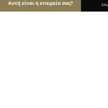
Αυτή είναι η εταιρεία σας?
Ελέ
Αετοί των βιβλιοπωλείων
Βιβλιοπωλεία, Εκδόσε
Εκδόσεις Αρχέτυπο
9
(294)
Καλαμαριά, Καβασιτών 3
Εμφάνιση αριθμού τηλεφώνου