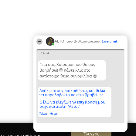
ΑΕΤΟΊ των βιβλιοπωλείων
Live chat
14:24
Γεια σας. Χαίρομαι που θα σας
βοηθήσω! 🙂 Κάντε κλικ στο
αντίστοιχο θέμα συνομιλίας! 🙂
Ανήκω στους διακριθέντες και θέλω
να παραλάβω το πακέτο βραβείων
Θέλω να ελέγξω την επιχείρηση μου
στην κατάταξη "Αετοί"
Άλλο θέμα
Έλεγχος
τε την επιτυχία σας.