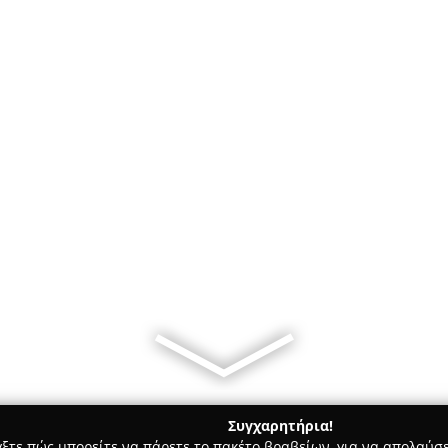
Συγχαρητήρια!
γξτε πώς μπορείτε να πάρετε το πακέτο βραβείων, για να απολαύσε