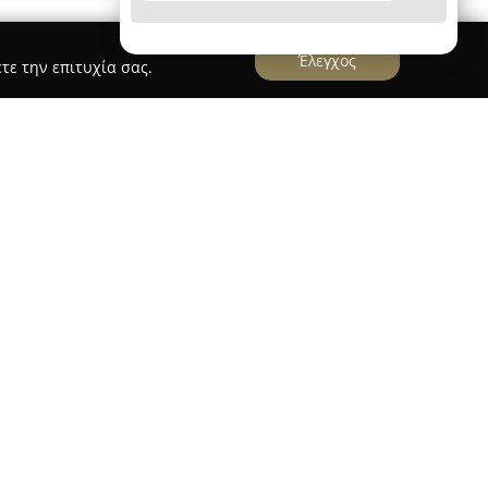
Έλεγχος
τε την επιτυχία σας.
να σύγχρονο βιβλιοπωλείο στον Εύοσμο
μείο αναφοράς για τους ενθουσιώδεις
δευτική κοινότητα της περιοχής. Στεγάζεται στη
δρου Παπάγου 59 και προσφέρει εκτενή συλλογή
ές ανάγκες και ενδιαφέροντα του κοινού. Η
μυθιστορήματα όσο και έργα ελληνικής και ξένης
ίς της φαντασίας και της γνώσης.
ρη βαρύτητα στα παιδικά βιβλία, με επιλογές που