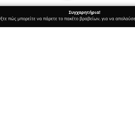
Συγχαρητήρια!
γξτε πώς μπορείτε να πάρετε το πακέτο βραβείων, για να απολαύσε
ις, Φωτοτυπίες - Ευοσμο
Ανθολόγιο
Σχετικά με την εταιρεία:
Το
Ανθολόγιο
λειτουργεί ως έ
Θεσσαλονίκης και αποτελεί ση
αναγνώστες αλλά και την εκπαι
διεύθυνση Στρατάρχου Αλεξάν
Δείτε περισσότερα >>
τίτλων καλύπτοντας διαφορετικ
γκάμα του περιλαμβάνει τόσο 
λογοτεχνίας, καλύπτοντας τομε
Το βιβλιοπωλείο δίνει ιδιαίτε