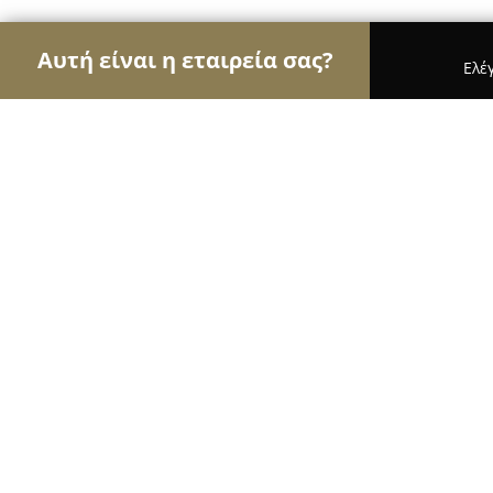
Αυτή είναι η εταιρεία σας?
Ελέ
Αετοί των βιβλιοπωλείων
Βιβλιοπωλεία, Εκδόσε
Ανθολόγιο
9.6
(31)
Ευοσμο, Στρατάρχου Αλεξάνδρου Παπάγου 59
Εμφάνιση αριθμού τηλεφώνου