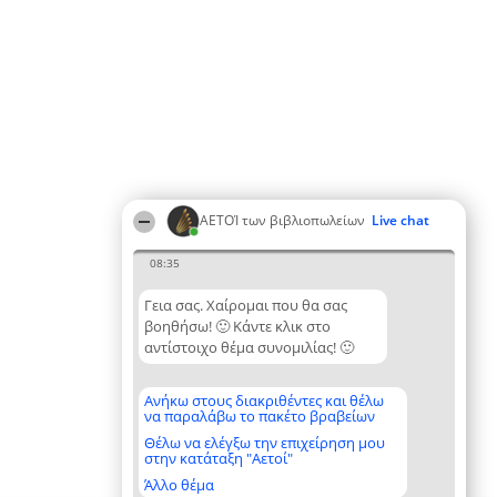
ΑΕΤΟΊ των βιβλιοπωλείων
Live chat
08:35
Γεια σας. Χαίρομαι που θα σας
βοηθήσω! 🙂 Κάντε κλικ στο
αντίστοιχο θέμα συνομιλίας! 🙂
Ανήκω στους διακριθέντες και θέλω
να παραλάβω το πακέτο βραβείων
Θέλω να ελέγξω την επιχείρηση μου
στην κατάταξη "Αετοί"
Άλλο θέμα