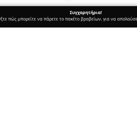
Συγχαρητήρια!
γξτε πώς μπορείτε να πάρετε το πακέτο βραβείων, για να απολαύσε
ις, Φωτοτυπίες - Ασβεστοχωρι
Sublime Book store
Σχετικά με την εταιρεία:
Το
Sublime Book store
, με έδ
δημιουργικό βιβλιοπωλείο που
αγαπούν τα βιβλία. Το κατάστ
και ξενόγλωσσα βιβλία, λογοτεχ
Δείτε περισσότερα >>
στην παροχή μιας ολοκληρωμέν
πραγματοποιούνται παρουσιάσε
χώρο, συμβάλλοντας στη διαμ
που ενισχύει τη μάθηση και τ