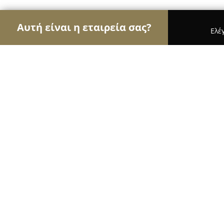
Αυτή είναι η εταιρεία σας?
Ελέ
Αετοί των βιβλιοπωλείων
Βιβλιοπωλεία, Εκδόσε
Sublime Book store
9.4
(584)
Ασβεστοχωρι, G. PAPANIKOLOU 86 A
Εμφάνιση αριθμού τηλεφώνου