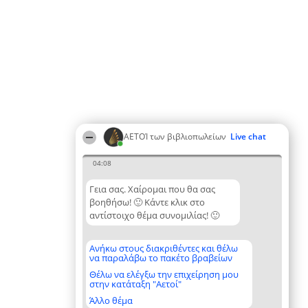
ΑΕΤΟΊ των βιβλιοπωλείων
Live chat
04:08
Γεια σας. Χαίρομαι που θα σας
βοηθήσω! 🙂 Κάντε κλικ στο
αντίστοιχο θέμα συνομιλίας! 🙂
Ανήκω στους διακριθέντες και θέλω
να παραλάβω το πακέτο βραβείων
Θέλω να ελέγξω την επιχείρηση μου
στην κατάταξη "Αετοί"
Άλλο θέμα