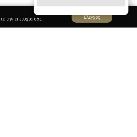
Έλεγχος
τε την επιτυχία σας.
ρα τα Πεύκα στη Θεσσαλονίκη, ξεχωρίζει ως ένα
 απευθύνεται σε άτομα κάθε ηλικίας που
ημα διαθέτει μια πλούσια συλλογή από ελληνικά
νικά έργα και σχολικά εγχειρίδια, ενώ εστιάζει
ης εμπειρίας στους επισκέπτες του. Τακτικά
ις βιβλίων και δημιουργικά εργαστήρια στον
όρφωση μιας ζεστής και φιλικής ατμόσφαιρας
η φαντασία.