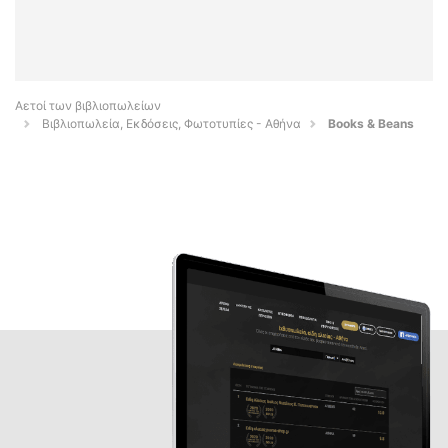
Αετοί των βιβλιοπωλείων
Βιβλιοπωλεία, Εκδόσεις, Φωτοτυπίες - Αθήνα
Books & Beans