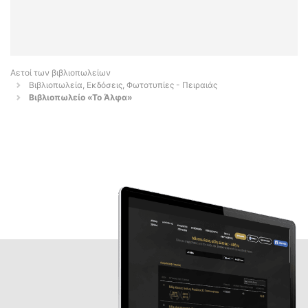
Αετοί των βιβλιοπωλείων
Βιβλιοπωλεία, Εκδόσεις, Φωτοτυπίες - Πειραιάς
Βιβλιοπωλείο «Το Άλφα»