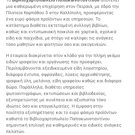
μια καθιερωμένη επιχείρηση στον Πειραιά, με έδρα την
Πλατεία Καρπάθου 3 στην Καλλίπολη, προσφέροντας
ένα ευρύ φάσμα προϊόντων και υπηρεσιών. Το
κατάστημα διαθέτει εκτεταμένη συλλογή βιβλίων,
καθώς και εντυπωσιακή ποικιλία σε χαρτικά, σχολικά
είδη και παιχνίδια, με στόχο να καλύψει τις ανάγκες
τόσο μαθητών και φοιτητών όσο και οικογενειών.
Η εταιρεία διακρίνεται στον κλάδο για την πλήρη γκάμα
ειδών γραφείου και οργάνωσης που προσφέρει.
Περιλαμβάνονται εξειδικευμένα είδη λογιστηρίου,
διάφορα έντυπα, σφραγίδες, λύσεις αρχειοθέτησης,
γραφική ύλη, μελάνια, είδη γραφείου καθώς και διάφορα
δώρα. Παράλληλα, διαθέτει υπηρεσίες
φωτοαντιγράφων, εκτυπώσεων και βιβλιοδεσίας,
εξυπηρετώντας με συνέπεια και αξιοπιστία τόσο
ιδιώτες όσο και επαγγελματίες. Η έμφαση στην
ποιότητα εξυπηρέτησης και το ευρύ φάσμα προϊόντων
καθιστά το Βιβλιοχαρτοπωλείο Παπακωνσταντίνου
σημαντική επιλογή για καθημερινές και ειδικές ανάγκες
πελατών.