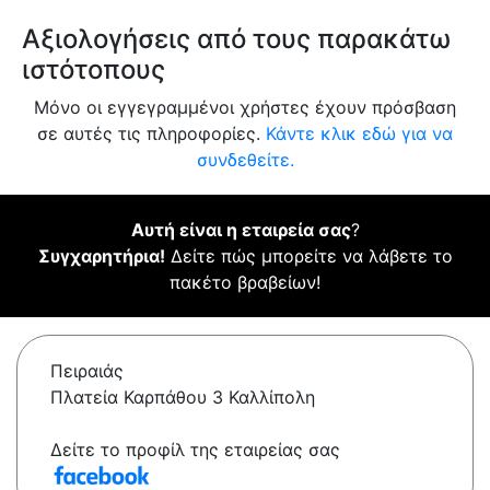
Αξιολογήσεις από τους παρακάτω
ιστότοπους
Μόνο οι εγγεγραμμένοι χρήστες έχουν πρόσβαση
σε αυτές τις πληροφορίες.
Κάντε κλικ εδώ για να
συνδεθείτε.
Αυτή είναι η εταιρεία σας
?
Συγχαρητήρια!
Δείτε πώς μπορείτε να λάβετε το
πακέτο βραβείων!
Πειραιάς
Πλατεία Καρπάθου 3 Καλλίπολη
Δείτε το προφίλ της εταιρείας σας