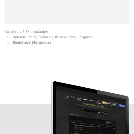
Αετοί των βιβλιοπωλείων
Βιβλιοπωλεία, Εκδόσεις, Φωτοτυπίες - Λαρισα
Bookstore Stergioulas