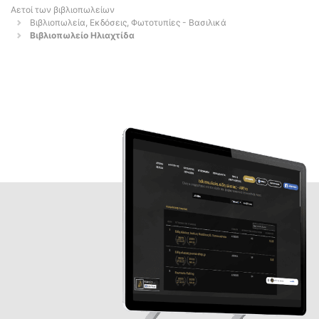
Αετοί των βιβλιοπωλείων
Βιβλιοπωλεία, Εκδόσεις, Φωτοτυπίες - Βασιλικά
Βιβλιοπωλείο Ηλιαχτίδα