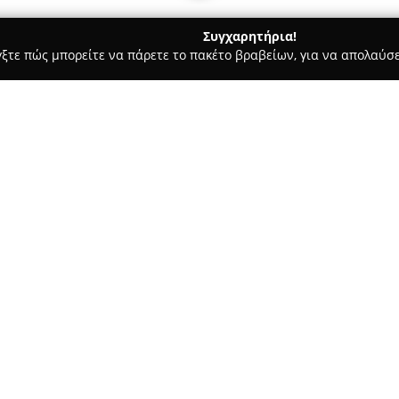
Συγχαρητήρια!
γξτε πώς μπορείτε να πάρετε το πακέτο βραβείων, για να απολαύσε
ις, Φωτοτυπίες - Κορυδαλλός
Βιβλιοπωλείο Matura - Παναγι
ς Π. Μαριόλης
Σχετικά με την εταιρεία:
Το
Βιβλιοπωλείο Matura
βρίσ
και λειτουργεί από τον Δεκέμβ
φίλους του βιβλίου. Ο χώρος 
προσφέρει τη δυνατότητα ανακ
Δείτε περισσότερα >>
και ξένης λογοτεχνίας. Η συλλ
ιστορία, τέχνες, φιλοσοφία κα
παιδικά βιβλία, κόμικς, σχολι
ς
μουσικής.