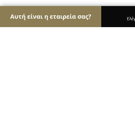
Αυτή είναι η εταιρεία σας?
Ελέ
Αετοί των βιβλιοπωλείων
Βιβλιοπωλεία, Εκδόσε
Βιβλιοπωλείο Matura - Παναγιώτη
9.4
(51)
Κορυδαλλός, Δημήτρη Διαμαντίδη 12, Κορυδαλλό
Εμφάνιση αριθμού τηλεφώνου