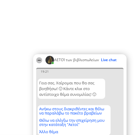
ΑΕΤΟΊ των βιβλιοπωλείων
Live chat
19:21
Γεια σας. Χαίρομαι που θα σας
βοηθήσω! 🙂 Κάντε κλικ στο
αντίστοιχο θέμα συνομιλίας! 🙂
Ανήκω στους διακριθέντες και θέλω
να παραλάβω το πακέτο βραβείων
Θέλω να ελέγξω την επιχείρηση μου
στην κατάταξη "Αετοί"
Άλλο θέμα