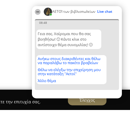
ΑΕΤΟΊ των βιβλιοπωλείων
Live chat
08:48
Γεια σας. Χαίρομαι που θα σας
βοηθήσω! 🙂 Κάντε κλικ στο
αντίστοιχο θέμα συνομιλίας! 🙂
Ανήκω στους διακριθέντες και θέλω
να παραλάβω το πακέτο βραβείων
Θέλω να ελέγξω την επιχείρηση μου
στην κατάταξη "Αετοί"
Άλλο θέμα
Έλεγχος
τε την επιτυχία σας.