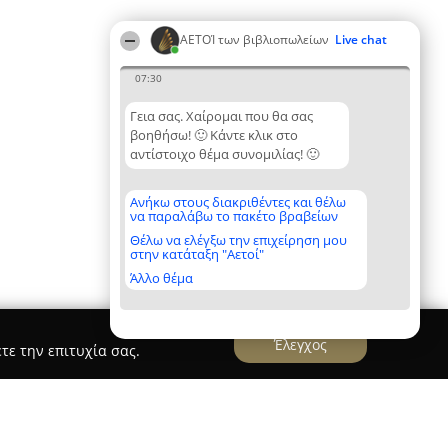
ΑΕΤΟΊ των βιβλιοπωλείων
Live chat
07:30
Γεια σας. Χαίρομαι που θα σας
βοηθήσω! 🙂 Κάντε κλικ στο
αντίστοιχο θέμα συνομιλίας! 🙂
Ανήκω στους διακριθέντες και θέλω
να παραλάβω το πακέτο βραβείων
Θέλω να ελέγξω την επιχείρηση μου
στην κατάταξη "Αετοί"
Άλλο θέμα
Έλεγχος
τε την επιτυχία σας.