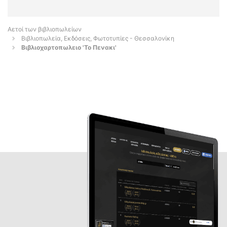
Αετοί των βιβλιοπωλείων
Βιβλιοπωλεία, Εκδόσεις, Φωτοτυπίες - Θεσσαλονίκη
Βιβλιοχαρτοπωλειο 'Το Πενακι'