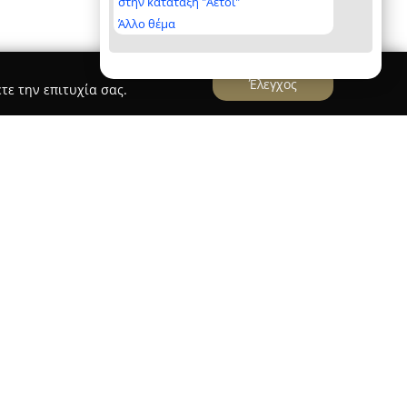
στην κατάταξη "Αετοί"
Άλλο θέμα
Έλεγχος
τε την επιτυχία σας.
Θεσσαλονίκης λειτουργεί ως ξεχωριστός
ονται για βιβλία και παιχνίδια. Το κατάστημα
 ενός σύγχρονου βιβλιοπωλείου, διατηρώντας
κή ατμόσφαιρα. Διαθέτοντας πολυετή πείρα στον
ες του ό,τι καλύτερο κυκλοφορεί σε εκδόσεις και
ούν να βρεθούν χιλιάδες τίτλοι σε ελληνικά και