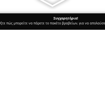
Συγχαρητήρια!
γξτε πώς μπορείτε να πάρετε το πακέτο βραβείων, για να απολαύσε
ις, Φωτοτυπίες - Ευοσμο
BOOKS & TOYS
Σχετικά με την εταιρεία:
Το
Books & Toys
στον Εύοσμο 
προορισμός για όσους ενδιαφέρ
προσφέρει τη λειτουργικότητα
παράλληλα μια ζεστή και φιλι
Δείτε περισσότερα >>
χώρο, εξασφαλίζει στους πελάτ
αναλώσιμα.
Μέσα από τη συλλογή του, μπορ