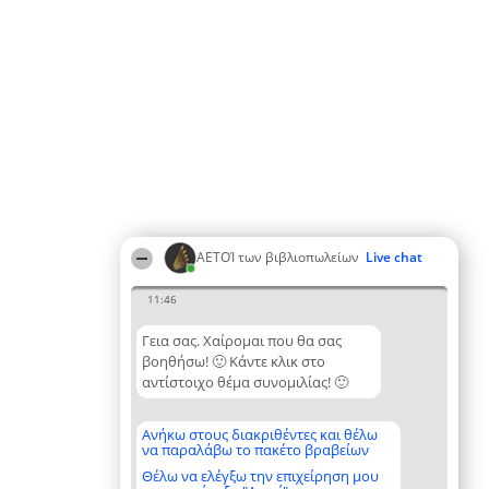
ΑΕΤΟΊ των βιβλιοπωλείων
Live chat
11:46
Γεια σας. Χαίρομαι που θα σας
βοηθήσω! 🙂 Κάντε κλικ στο
αντίστοιχο θέμα συνομιλίας! 🙂
Ανήκω στους διακριθέντες και θέλω
να παραλάβω το πακέτο βραβείων
Θέλω να ελέγξω την επιχείρηση μου