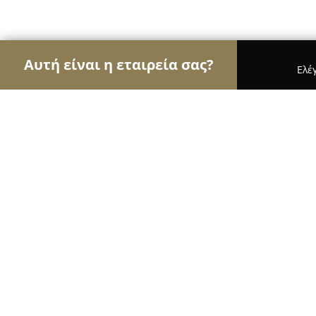
Αυτή είναι η εταιρεία σας?
Ελέ
Αετοί των βιβλιοπωλείων
Βιβλιοπωλεία, Εκδόσε
BOOKS & TOYS
9.5
(295)
Ευοσμο, Μ. Αλεξάνδρου 45 Εύοσμος