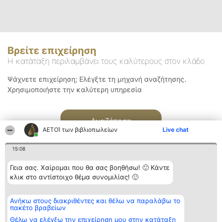
Βρείτε επιχείρηση
Η κατάταξη περιλαμβάνει τους καλύτερους στον κλάδο
Ψάχνετε επιχείρηση; Ελέγξτε τη μηχανή αναζήτησης.
Χρησιμοποιήστε την καλύτερη υπηρεσία
Αναζήτηση
ΑΕΤΟΊ των βιβλιοπωλείων
Live chat
15:08
Γεια σας. Χαίρομαι που θα σας βοηθήσω! 🙂 Κάντε
κλικ στο αντίστοιχο θέμα συνομιλίας! 🙂
Διοργανωτής της
Κατάταξη
Επικοινωνία
Ανήκω στους διακριθέντες και θέλω να παραλάβω το
κατάταξης
Διακριθέντες
Επικοινωνία
πακέτο βραβείων
BEAUTIFUL COMPANY
Λίστα όλων
Μονοπρόσωπη ΙΚΕ
των
Θέλω να ελέγξω την επιχείρηση μου στην κατάταξη