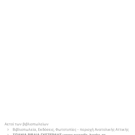
Αετοί των βιβλιοπωλείων
Βιβλιοπωλεία, Εκδόσεις, Φωτοτυπίες - περιοχή Ανατολικής Αττικής
ΣΠΑΝΙΑ ΒΙΒΛΙΑ ΓΚΕΖΕΡΛΗΣ-www.gezerlis-books.gr