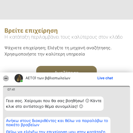
Βρείτε επιχείρηση
Η κατάταξη περιλαμβάνει τους καλύτερους στον κλάδο
Ψάχνετε επιχείρηση; Ελέγξτε τη μηχανή αναζήτησης.
Χρησιμοποιήστε την καλύτερη υπηρεσία
Αναζήτηση
ΑΕΤΟΊ των βιβλιοπωλείων
Live chat
07:41
Γεια σας. Χαίρομαι που θα σας βοηθήσω! 🙂 Κάντε
κλικ στο αντίστοιχο θέμα συνομιλίας! 🙂
Διοργανωτής της
Κατάταξη
Επικοινωνία
Ανήκω στους διακριθέντες και θέλω να παραλάβω το
κατάταξης
Διακριθέντες
Επικοινωνία
πακέτο βραβείων
BEAUTIFUL COMPANY
Λίστα όλων
Μονοπρόσωπη ΙΚΕ
των
Θέλω να ελέγξω την επιχείρηση μου στην κατάταξη