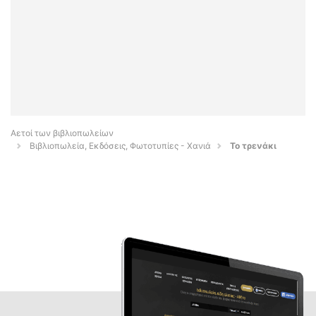
Αετοί των βιβλιοπωλείων
Βιβλιοπωλεία, Εκδόσεις, Φωτοτυπίες - Χανιά
Το τρενάκι