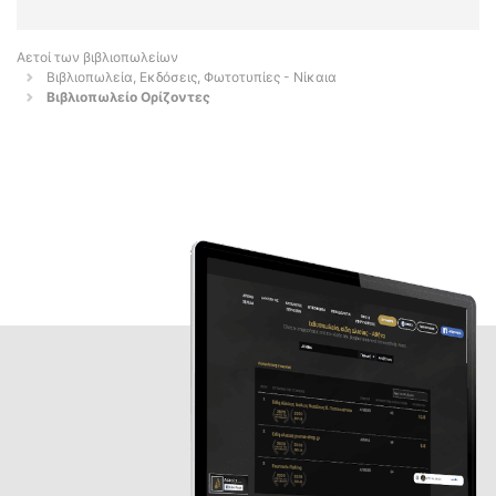
Αετοί των βιβλιοπωλείων
Βιβλιοπωλεία, Εκδόσεις, Φωτοτυπίες - Νίκαια
Βιβλιοπωλείο Ορίζοντες