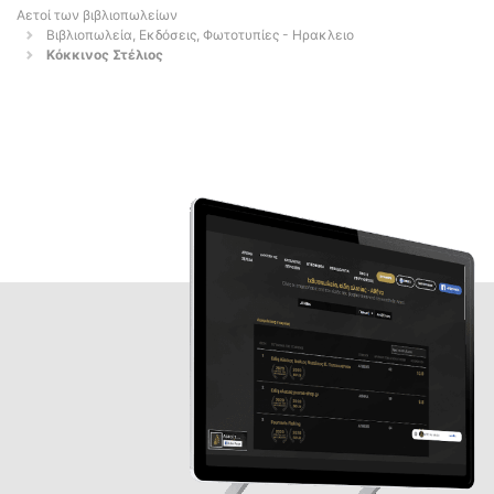
Αετοί των βιβλιοπωλείων
Βιβλιοπωλεία, Εκδόσεις, Φωτοτυπίες - Ηρακλειο
Κόκκινος Στέλιος