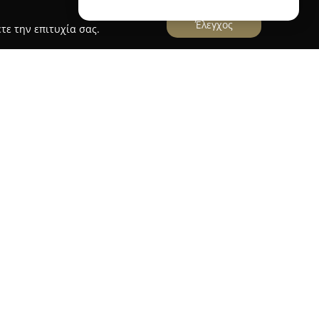
Έλεγχος
τε την επιτυχία σας.
ι ένα καταξιωμένο βιβλιοχαρτοπωλείο που
δό Ηγουμένου Γαβριήλ 103, και διαδραματίζει
οινωνία. Η επιχείρηση απευθύνεται στον τομέα
ωλείων, προσφέροντας μια ευρεία γκάμα
κά, παιδικά και εκπαιδευτικά βιβλία,
ικές ανάγκες κάθε ηλικίας. Επιπλέον,
σχολικά και γραφικά είδη, εξυπηρετώντας
ματίες.
ων προϊόντων και στην εξυπηρέτηση πελατών