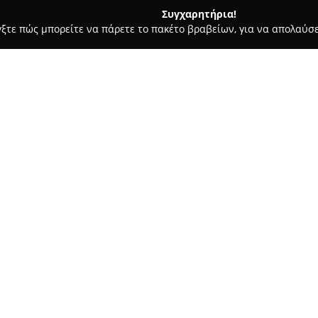
Συγχαρητήρια!
γξτε πώς μπορείτε να πάρετε το πακέτο βραβείων, για να απολαύσε
ις, Φωτοτυπίες - Ρεθυμνο
ΤΟ Εντυπο βιβλιοπωλειο
Σχετικά με την εταιρεία:
Το
Εντυπο βιβλιοπωλείο
είνα
βρίσκεται στη Ρέθυμνο, στην ο
σημαντικό ρόλο στην τοπική κ
των βιβλιοπωλείων και χαρτοπ
Δείτε περισσότερα >>
βιβλίων καλύπτοντας λογοτεχνι
ανταποκρινόμενη στις αναγνωστ
προσφέρει μεγάλη επιλογή σε 
μαθητές, φοιτητές και επαγγελ
Η προσήλωση στην ποιότητα τ