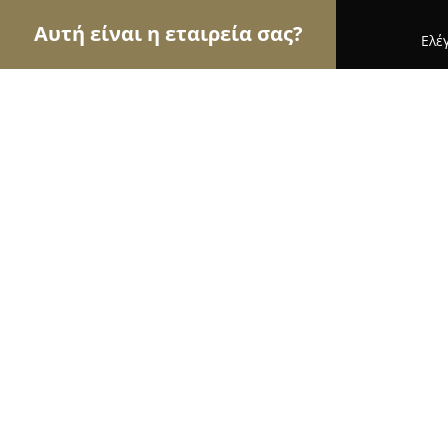
Αυτή είναι η εταιρεία σας?
Ελέ
Αετοί των βιβλιοπωλείων
Βιβλιοπωλεία, Εκδόσε
ΤΟ Εντυπο βιβλιοπωλειο
8.5
(15)
Ρεθυμνο, Ηγουμένου Γαβριήλ 103
Εμφάνιση αριθμού τηλεφώνου