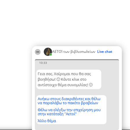
ΑΕΤΟΊ των βιβλιοπωλείων
Live chat
10:33
Γεια σας. Χαίρομαι που θα σας
βοηθήσω! 🙂 Κάντε κλικ στο
αντίστοιχο θέμα συνομιλίας! 🙂
Ανήκω στους διακριθέντες και θέλω
να παραλάβω το πακέτο βραβείων
Θέλω να ελέγξω την επιχείρηση μου
στην κατάταξη "Αετοί"
Άλλο θέμα