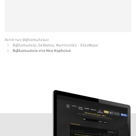
Αετοί των βιβλιοπωλείων
Βιβλιοπωλεία, Εκδόσεις, Φωτοτυπίες - Ελευθεριο
Βιβλιοπωλείο στο Νεο Κορδελιό