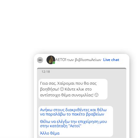
ΑΕΤΟΊ των βιβλιοπωλείων
Live chat
12:18
Γεια σας. Χαίρομαι που θα σας
βοηθήσω! 🙂 Κάντε κλικ στο
αντίστοιχο θέμα συνομιλίας! 🙂
Ανήκω στους διακριθέντες και θέλω
να παραλάβω το πακέτο βραβείων
Θέλω να ελέγξω την επιχείρηση μου
στην κατάταξη "Αετοί"
Άλλο θέμα