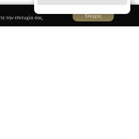
Έλεγχος
τε την επιτυχία σας.
στο κέντρο της Γλυφάδας, λειτουργεί ως
 1996. Αποτελεί έναν χώρο που ξεχωρίζει όχι
αι ως σημείο όπου κυριαρχούν η φαντασία, η
ηση παιδικής χαράς, απευθυνόμενη τόσο σε
ενής συλλογή προϊόντων, όπως σύγχρονα σχολικά
ντίστοιχα βοηθήματα, ξενόγλωσσα βιβλία,
τερα επιλεγμένη ποικιλία από παιχνίδια, είδη
μοναδικά δώρα. Η σταθερή δέσμευση της