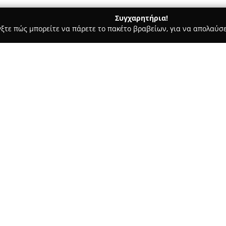
Συγχαρητήρια!
γξτε πώς μπορείτε να πάρετε το πακέτο βραβείων, για να απολαύσε
ις, Φωτοτυπίες - Γλυφάδα
Βιβλία, Σχολικά - Παραμυθάκι
Σχετικά με την εταιρεία:
Το
Παραμυθάκι
, που εδρεύει 
αγαπημένος προορισμός από το
μόνο ως βιβλιοπωλείο, αλλά κ
δημιουργικότητα και μια αίσθ
Δείτε περισσότερα >>
παιδιά όσο και σε ενήλικες.
Στο κατάστημα διατίθεται εκτ
είδη, βιβλία του ΟΕΔΒ με τα α
λογοτεχνία, αλλά και μια ιδιαί
εκπαίδευσης, κατασκευές και 