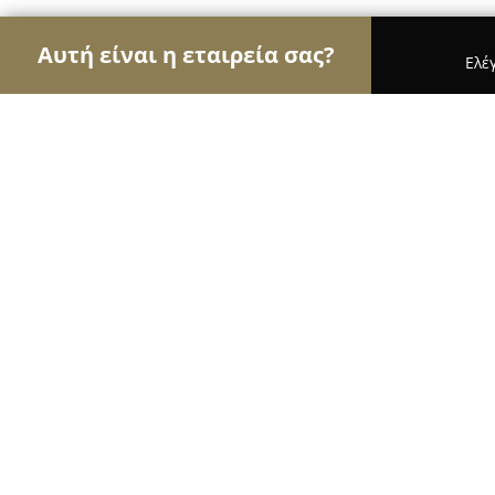
Αυτή είναι η εταιρεία σας?
Ελέ
Αετοί των βιβλιοπωλείων
Βιβλιοπωλεία, Εκδόσε
Βιβλία, Σχολικά - Παραμυθάκι
8.7
(67)
Γλυφάδα, Γιαννιτσοπούλου 10
Εμφάνιση αριθμού τηλεφώνου