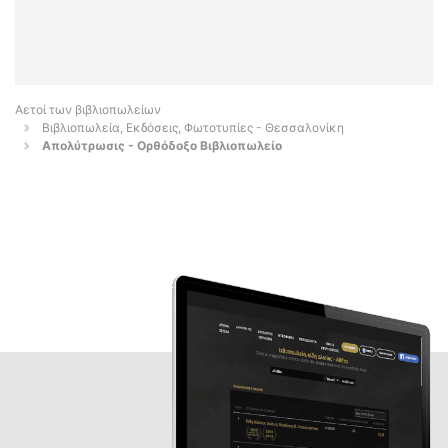
Αετοί των βιβλιοπωλείων
Βιβλιοπωλεία, Εκδόσεις, Φωτοτυπίες - Θεσσαλονίκη
Απολύτρωσις - Ορθόδοξο Βιβλιοπωλείο