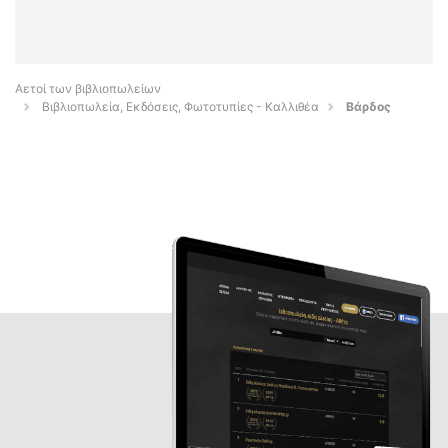
Αετοί των βιβλιοπωλείων
Βιβλιοπωλεία, Εκδόσεις, Φωτοτυπίες - Καλλιθέα
Βάρδος