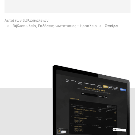
Αετοί των βιβλιοπωλείων
Βιβλιοπωλεία, Εκδόσεις, Φωτοτυπίες - Ηρακλειο
Σπείρα