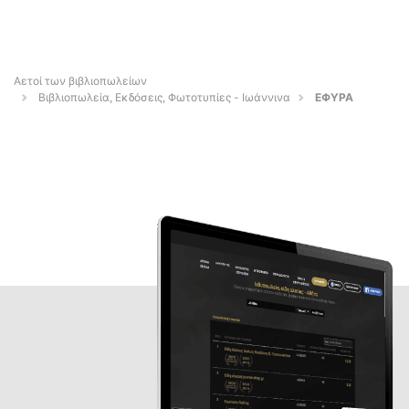
Αετοί των βιβλιοπωλείων
Βιβλιοπωλεία, Εκδόσεις, Φωτοτυπίες - Ιωάννινα
ΕΦΥΡΑ