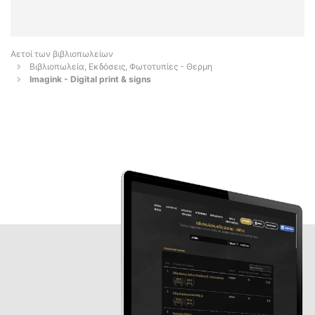
Αετοί των βιβλιοπωλείων
Βιβλιοπωλεία, Εκδόσεις, Φωτοτυπίες - Θερμη
Imagink - Digital print & signs