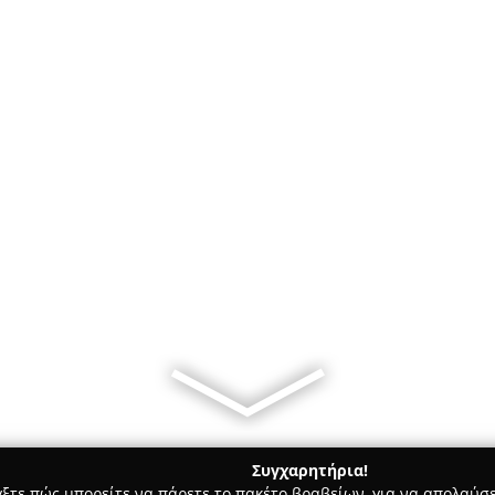
Συγχαρητήρια!
γξτε πώς μπορείτε να πάρετε το πακέτο βραβείων, για να απολαύσε