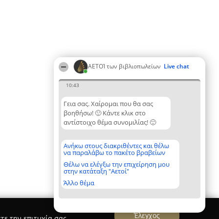
ΑΕΤΟΊ των βιβλιοπωλείων
Live chat
10:43
Γεια σας. Χαίρομαι που θα σας
βοηθήσω! 🙂 Κάντε κλικ στο
αντίστοιχο θέμα συνομιλίας! 🙂
Ανήκω στους διακριθέντες και θέλω
να παραλάβω το πακέτο βραβείων
Θέλω να ελέγξω την επιχείρηση μου
στην κατάταξη "Αετοί"
Άλλο θέμα
Έλεγχος
τε την επιτυχία σας.