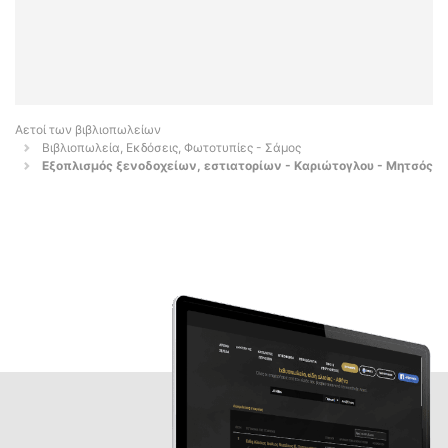
Αετοί των βιβλιοπωλείων
Βιβλιοπωλεία, Εκδόσεις, Φωτοτυπίες - Σάμος
Εξοπλισμός ξενοδοχείων, εστιατορίων - Καριώτογλου - Μητσός