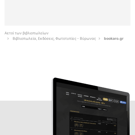
Αετοί των βιβλιοπωλείων
Βιβλιοπωλεία, Εκδόσεις, Φωτοτυπίες - Βύρωνας
bookaro.gr