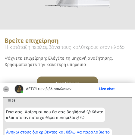
Βρείτε επιχείρηση
Η κατάταξη περιλαμβάνει τους καλύτερους στον κλάδο
Ψάχνετε επιχείρηση; Ελέγξτε τη μηχανή αναζήτησης.
Χρησιμοποιήστε την καλύτερη υπηρεσία
Αναζήτηση
ΑΕΤΟΊ των βιβλιοπωλείων
Live chat
10:58
Γεια σας. Χαίρομαι που θα σας βοηθήσω! 🙂 Κάντε
κλικ στο αντίστοιχο θέμα συνομιλίας! 🙂
Διοργανωτής της
Κατάταξη
Επικοινωνία
Ανήκω στους διακριθέντες και θέλω να παραλάβω το
κατάταξης
Διακριθέντες
Επικοινωνία