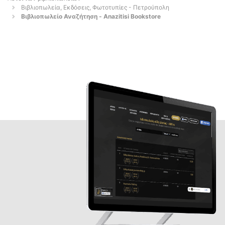
Βιβλιοπωλεία, Εκδόσεις, Φωτοτυπίες - Πετρούπολη
Βιβλιοπωλείο Αναζήτηση - Anazitisi Bookstore