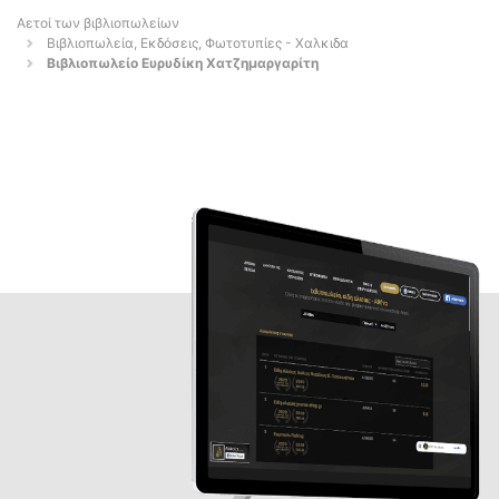
Αετοί των βιβλιοπωλείων
Βιβλιοπωλεία, Εκδόσεις, Φωτοτυπίες - Χαλκιδα
Βιβλιοπωλείο Ευρυδίκη Χατζημαργαρίτη