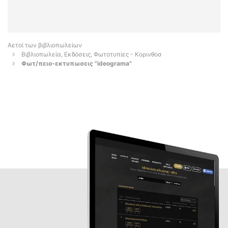
Αετοί των βιβλιοπωλείων
Βιβλιοπωλεία, Εκδόσεις, Φωτοτυπίες - Κορινθοσ
Φωτ/πειο-εκτυπωσεις "ideograma"