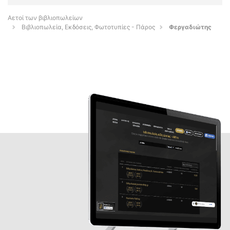
Αετοί των βιβλιοπωλείων
Βιβλιοπωλεία, Εκδόσεις, Φωτοτυπίες - Πάρος
Φεργαδιώτης